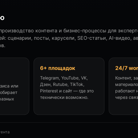
аю
роизводство контента и бизнес-процессы для эксперт
й: сценарии, посты, карусели, SEO-статьи, AI-видео, а
в.
6+ площадок
24/7 wo
Telegram, YouTube, VK,
Контент, з
Дзен, Rutube, TikTok,
материало
езиса или
Pinterest и сайт — где это
работают 
собирает
технически возможно.
через свя
разных
тента