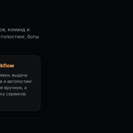
ов, команд и
втопостинг, боты
rkflow
аявки, выдача
в и автопостинг
не вручную, а
зку сервисов.