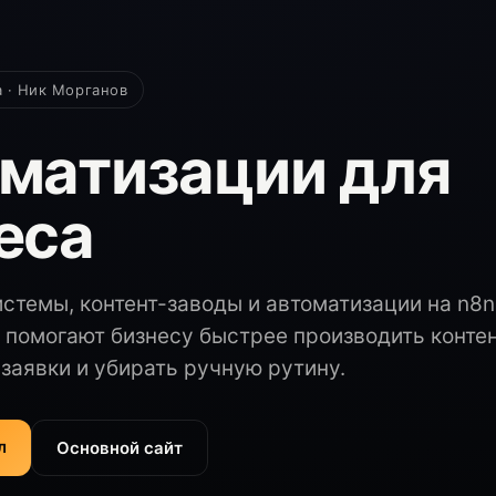
а · Ник Морганов
матизации для
еса
стемы, контент-заводы и автоматизации на n8n
 помогают бизнесу быстрее производить контен
заявки и убирать ручную рутину.
л
Основной сайт