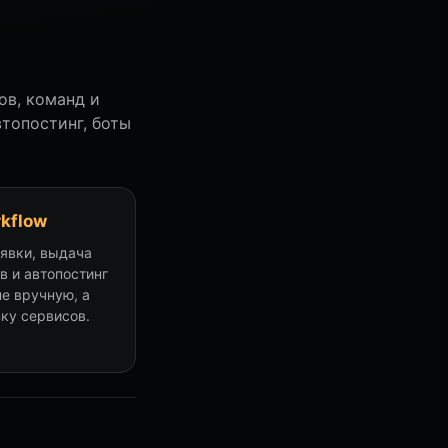
ов, команд и
втопостинг, боты
rkflow
аявки, выдача
в и автопостинг
не вручную, а
зку сервисов.