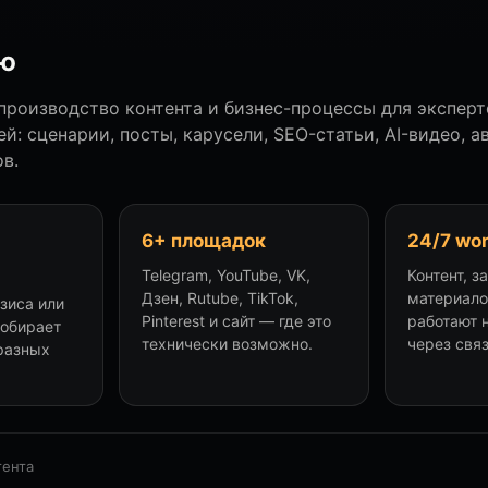
аю
роизводство контента и бизнес-процессы для эксперт
й: сценарии, посты, карусели, SEO-статьи, AI-видео, а
в.
6+ площадок
24/7 wo
Telegram, YouTube, VK,
Контент, з
Дзен, Rutube, TikTok,
материало
езиса или
Pinterest и сайт — где это
работают 
собирает
технически возможно.
через свя
разных
тента